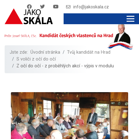
info@jakoskala.cz
Jste zde:
Úvodní stránka
Tvůj kandidát na Hrad
S voliči z očí do očí
Z očí do očí - z proběhlých akcí - výpis v modulu