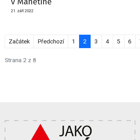
v Manětíně
21. září 2022
Začátek
Předchozí
1
2
3
4
5
6
Strana 2 z 8