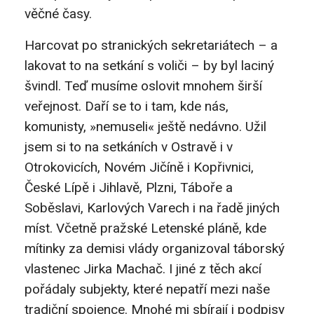
věčné časy.
Harcovat po stranických sekretariátech – a
lakovat to na setkání s voliči – by byl laciný
švindl. Teď musíme oslovit mnohem širší
veřejnost. Daří se to i tam, kde nás,
komunisty, »nemuseli« ještě nedávno. Užil
jsem si to na setkáních v Ostravě i v
Otrokovicích, Novém Jičíně i Kopřivnici,
České Lípě i Jihlavě, Plzni, Táboře a
Soběslavi, Karlových Varech i na řadě jiných
míst. Včetně pražské Letenské pláně, kde
mítinky za demisi vlády organizoval táborský
vlastenec Jirka Machač. I jiné z těch akcí
pořádaly subjekty, které nepatří mezi naše
tradiční spojence. Mnohé mi sbírají i podpisy