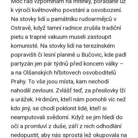
Moc rád vzpomínám na mítinky, pořádané už
k výročí květnového povstání a osvobození.
Na stovky lidí u památníku rudoarmějců v
Ostravě, když tamní radnice zrušila tradiční
pietu a trapné vakuum museli zastoupit
komunisté. Na stovky lidí na terezínském
popravišti či lesní planině u Bučovic, kde padl
partyzán jen pár týdnů před koncem války –
a na Olšanských hřbitovech osvoboditelů
Prahy. To vše jsou místa, kam nechodí
nahodilí zevlouni. Zvlášť teď, za přesilovky lží
a urážek. Hrdinům, kteří nám pomohli víc než
kdo jiný, se chodí poklonit lidé, kteří si
neamputovali svědomí. Když se jim hledí do
očí a promluví z duše, září z nich odhodlání
nedopustit, aby nás sprostá lež okupovala na