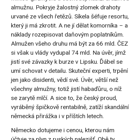
almužnu. Pokryje žalostný zlomek drahoty
urvané ze všech řetězů. Síkela šéfuje resortu,
který ji má zkrotit. A ne jí dělat komorníka – a
náklady rozepisovat daňovým poplatníkům.
Almužen všeho druhu má být za 66 mld. ČEZ
si však u vlády vydupal 74 mld. Na úvěr, jímž
jistí své závazky k burze v Lipsku. Ďábel se
umí schovat v detailu. Skuteční experti, trpění
jen jako disidenti, vědí své. Úvěr, větší než
všechny almužny, totiž jistí habaďůru, o níž
se zarytě mlčí. A sice to, že český proud,
vyráběný špičkově rentabilně, zatíží skandální
německá přirážka i v příštích letech.
Německo dotujeme i cenou, kterou nám
účtuje za plyn z ruských nalezišť. Obě ty