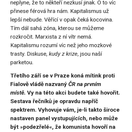
neplyne, že to někteří nezkusí jinak. O to víc
přinese férová hra nám. Kapitalismus už
lepší nebude. Věřící v opak čeká kocovina.
Tím dál sahá zóna, kterou se můžeme
rozkročit. Marxista z ní vítr nemá.
Kapitalismu rozumí víc než jeho mozkové
trasty. Diskuse,
kudy z krize
, jsou naší
parketou.
Třetího září se v Praze koná mítink proti
Fialově vládě nazvaný
ČR na prvním
místě.
Vy na této akci budete také hovořit.
Sestava řečníků je opravdu napříč
spektrem. Vyhovuje vám, je-li takto široce
nastaven panel vystupujících, nebo může
být »podezřelé«, že komunista hovoří na