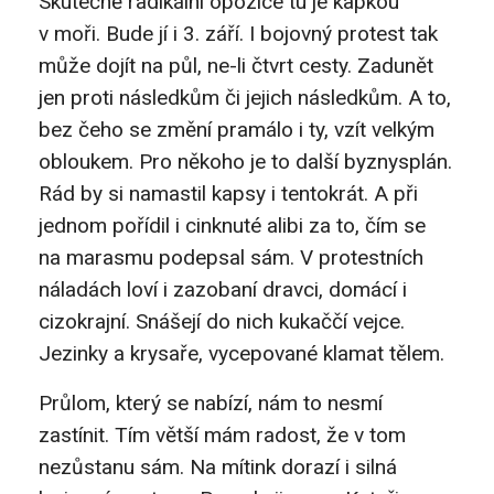
Skutečně radikální opozice tu je kapkou
v moři. Bude jí i 3. září. I bojovný protest tak
může dojít na půl, ne-li čtvrt cesty. Zadunět
jen proti následkům či jejich následkům. A to,
bez čeho se změní pramálo i ty, vzít velkým
obloukem. Pro někoho je to další byznysplán.
Rád by si namastil kapsy i tentokrát. A při
jednom pořídil i cinknuté alibi za to, čím se
na marasmu podepsal sám. V protestních
náladách loví i zazobaní dravci, domácí i
cizokrajní. Snášejí do nich kukaččí vejce.
Jezinky a krysaře, vycepované klamat tělem.
Průlom, který se nabízí, nám to nesmí
zastínit. Tím větší mám radost, že v tom
nezůstanu sám. Na mítink dorazí i silná