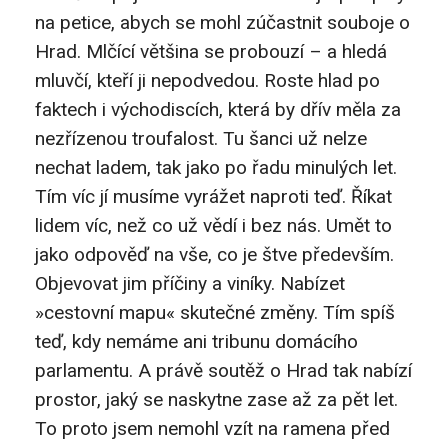
na petice, abych se mohl zúčastnit souboje o
Hrad. Mlčící většina se probouzí – a hledá
mluvčí, kteří ji nepodvedou. Roste hlad po
faktech i východiscích, která by dřív měla za
nezřízenou troufalost. Tu šanci už nelze
nechat ladem, tak jako po řadu minulých let.
Tím víc jí musíme vyrážet naproti teď. Říkat
lidem víc, než co už vědí i bez nás. Umět to
jako odpověď na vše, co je štve především.
Objevovat jim příčiny a viníky. Nabízet
»cestovní mapu« skutečné změny. Tím spíš
teď, kdy nemáme ani tribunu domácího
parlamentu. A právě soutěž o Hrad tak nabízí
prostor, jaký se naskytne zase až za pět let.
To proto jsem nemohl vzít na ramena před