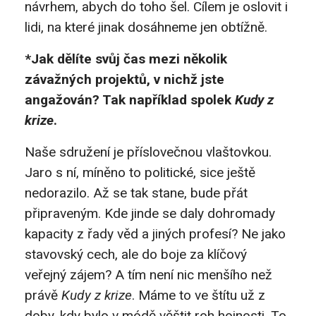
návrhem, abych do toho šel. Cílem je oslovit i
lidi, na které jinak dosáhneme jen obtížně.
*Jak dělíte svůj čas mezi několik
závažných projektů, v nichž jste
angažován? Tak například spolek
Kudy z
krize
.
Naše sdružení je příslovečnou vlaštovkou.
Jaro s ní, míněno to politické, sice ještě
nedorazilo. Až se tak stane, bude přát
připraveným. Kde jinde se daly dohromady
kapacity z řady věd a jiných profesí? Ne jako
stavovský cech, ale do boje za klíčový
veřejný zájem? A tím není nic menšího než
právě
Kudy z krize
. Máme to ve štítu už z
doby, kdy bylo v módě věštit roh hojnosti. To,