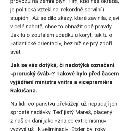
provozů na zemní plyn. Tím, kdo nás okrádá,
je politická vzteklina, rekordně servilní i
stupidní. Až se dílo zkázy, které zavinila, zjeví
v celé nahotě, chce to obnažit obě pravdy.
Jak tu o zoufalém úpadku u koryt, tak tu o
»atlantické orientaci«, bez níž se prý zboří
svět.
Jak se vás dotýká, či nedotýká označení
»proruský šváb«? Takové bylo před časem
vyjádření ministra vnitra a vicepremiéra
Rakušana.
Na lidi, co panstvu překážejí, už nepadají jen
sprosté nadávky. Teď jistý Mareš, placený
z našich daní jako »znalec extremismu«,
vyzývá už i k »eliminaci«. Etzler byl roky