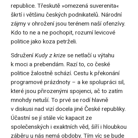
republice. Třeskutě »omezená suverenita«
škrtí i většinu českých podnikatelů. Národní
zájmy v ohrožení jsou terénem naší ofenzívy.
Kdo to ne a ne pochopit, rozumí levicové
politice jako koza petrželi.
Sdružení
Kudy z krize
se netlačí u výtahu
k moci a prebendám. Razí to, co české
politice žalostně schází. Cestu k překonání
programové prázdnoty – a ke spolupráci sil,
které jsou přirozenými spojenci, ač to zatím
mnohdy netuší. To prvé se rodí hlavně
v diskusi nad vizí docela jiné České republiky.
Účastní se jí stále víc kapacit ze
společenských i exaktních věd, šíří i hloubkou
záběru u nás nemá obdoby. Tím víc se bude