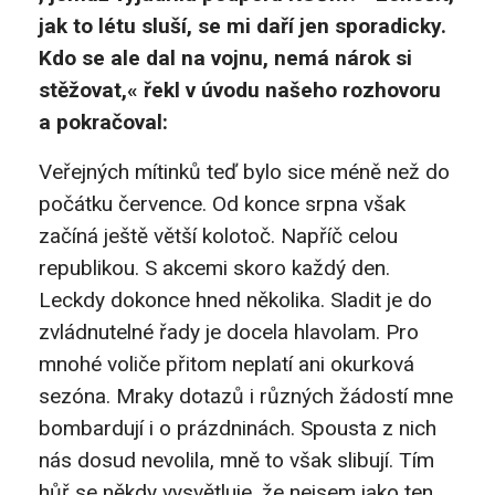
jak to létu sluší, se mi daří jen sporadicky.
Kdo se ale dal na vojnu, nemá nárok si
stěžovat,« řekl v úvodu našeho rozhovoru
a pokračoval:
Veřejných mítinků teď bylo sice méně než do
počátku července. Od konce srpna však
začíná ještě větší kolotoč. Napříč celou
republikou. S akcemi skoro každý den.
Leckdy dokonce hned několika. Sladit je do
zvládnutelné řady je docela hlavolam. Pro
mnohé voliče přitom neplatí ani okurková
sezóna. Mraky dotazů i různých žádostí mne
bombardují i o prázdninách. Spousta z nich
nás dosud nevolila, mně to však slibují. Tím
hůř se někdy vysvětluje, že nejsem jako ten