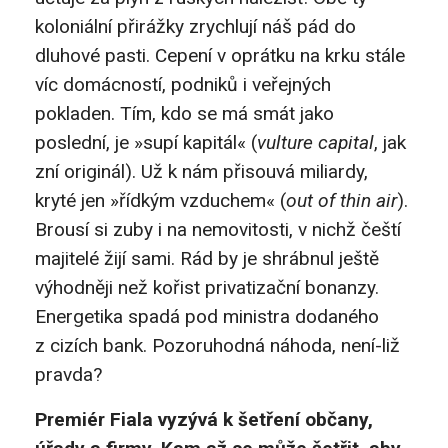
koloniální přirážky zrychlují náš pád do
dluhové pasti. Cepení v oprátku na krku stále
víc domácností, podniků i veřejných
pokladen. Tím, kdo se má smát jako
poslední, je »supí kapitál« (
vulture capital
, jak
zní originál). Už k nám přisouvá miliardy,
kryté jen »řídkým vzduchem« (
out of thin air
).
Brousí si zuby i na nemovitosti, v nichž čeští
majitelé žijí sami. Rád by je shrábnul ještě
výhodněji než kořist privatizační bonanzy.
Energetika spadá pod ministra dodaného
z cizích bank. Pozoruhodná náhoda, není-liž
pravda?
Premiér Fiala vyzývá k šetření občany,