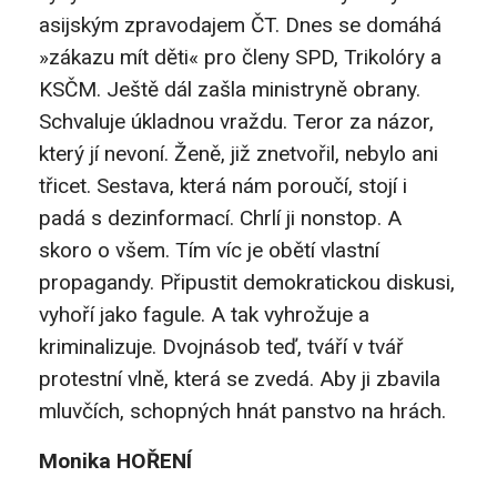
asijským zpravodajem ČT. Dnes se domáhá
»zákazu mít děti« pro členy SPD, Trikolóry a
KSČM. Ještě dál zašla ministryně obrany.
Schvaluje úkladnou vraždu. Teror za názor,
který jí nevoní. Ženě, již znetvořil, nebylo ani
třicet. Sestava, která nám poroučí, stojí i
padá s dezinformací. Chrlí ji nonstop. A
skoro o všem. Tím víc je obětí vlastní
propagandy. Připustit demokratickou diskusi,
vyhoří jako fagule. A tak vyhrožuje a
kriminalizuje. Dvojnásob teď, tváří v tvář
protestní vlně, která se zvedá. Aby ji zbavila
mluvčích, schopných hnát panstvo na hrách.
Monika HOŘENÍ