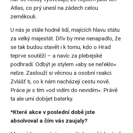
Atlas, co prý unesl na zádech celou
zeměkouli.
U nás je stále hodně lidí, majících hlavu státu
za velký majestát. Dřív by mne nenapadlo, že
se tak budou stavět i k tomu, kdo o Hrad
teprve soutěží – a navíc za plebejské
podhradí. Odbýt je stylem »aby se neřeklo«
nelze. Zaslouží si věcnou a osobní reakci.
Zvlášť ti, co k nám nacházejí cestu nově.
Práce je s tím »od vidím do nevidím«. Právě
ta ale umí dobíjet baterky.
*Které akce v poslední době jste
absolvoval a čím vás zaujaly?