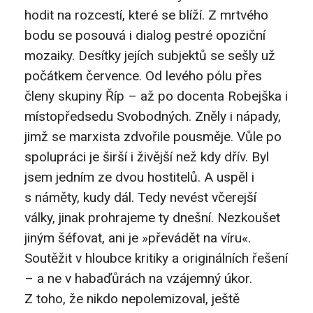
hodit na rozcestí, které se blíží. Z mrtvého
bodu se posouvá i dialog pestré opoziční
mozaiky. Desítky jejích subjektů se sešly už
počátkem července. Od levého pólu přes
členy skupiny Říp – až po docenta Robejška i
místopředsedu Svobodných. Zněly i nápady,
jimž se marxista zdvořile pousměje. Vůle po
spolupráci je širší i živější než kdy dřív. Byl
jsem jedním ze dvou hostitelů. A uspěl i
s náměty, kudy dál. Tedy nevést včerejší
války, jinak prohrajeme ty dnešní. Nezkoušet
jiným šéfovat, ani je »převádět na víru«.
Soutěžit v hloubce kritiky a originálních řešení
– a ne v habaďůrách na vzájemný úkor.
Z toho, že nikdo nepolemizoval, ještě