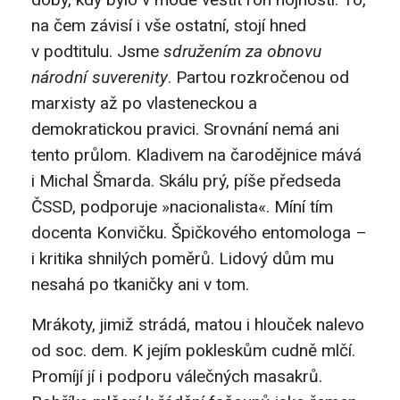
na čem závisí i vše ostatní, stojí hned
v podtitulu. Jsme
sdružením za obnovu
národní suverenity
. Partou rozkročenou od
marxisty až po vlasteneckou a
demokratickou pravici. Srovnání nemá ani
tento průlom. Kladivem na čarodějnice mává
i Michal Šmarda. Skálu prý, píše předseda
ČSSD, podporuje »nacionalista«. Míní tím
docenta Konvičku. Špičkového entomologa –
i kritika shnilých poměrů. Lidový dům mu
nesahá po tkaničky ani v tom.
Mrákoty, jimiž strádá, matou i hlouček nalevo
od soc. dem. K jejím pokleskům cudně mlčí.
Promíjí jí i podporu válečných masakrů.