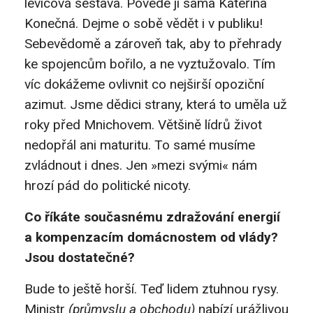
levicová sestava. Povede ji sama Kateřina
Konečná. Dejme o sobě vědět i v publiku!
Sebevědomě a zároveň tak, aby to přehrady
ke spojencům bořilo, a ne vyztužovalo. Tím
víc dokážeme ovlivnit co nejširší opoziční
azimut. Jsme dědici strany, která to uměla už
roky před Mnichovem. Většině lídrů život
nedopřál ani maturitu. To samé musíme
zvládnout i dnes. Jen »mezi svými« nám
hrozí pád do politické nicoty.
Co říkáte současnému zdražování energií
a kompenzacím domácnostem od vlády?
Jsou dostatečné?
Bude to ještě horší. Teď lidem ztuhnou rysy.
Ministr
(průmyslu a obchodu)
nabízí urážlivou