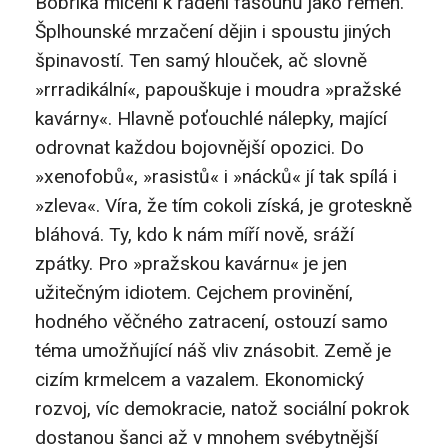
Bobříka mlčení k řádění fašounů jako řemen.
Šplhounské mrzačení dějin i spoustu jiných
špinavostí. Ten samý hlouček, ač slovně
»rrradikální«, papouškuje i moudra »pražské
kavárny«. Hlavně poťouchlé nálepky, mající
odrovnat každou bojovnější opozici. Do
»xenofobů«, »rasistů« i »nácků« jí tak spílá i
»zleva«. Víra, že tím cokoli získá, je groteskně
bláhová. Ty, kdo k nám míří nově, sráží
zpátky. Pro »pražskou kavárnu« je jen
užitečným idiotem. Cejchem provinění,
hodného věčného zatracení, ostouzí samo
téma umožňující náš vliv znásobit. Země je
cizím krmelcem a vazalem. Ekonomický
rozvoj, víc demokracie, natož sociální pokrok
dostanou šanci až v mnohem svébytnější