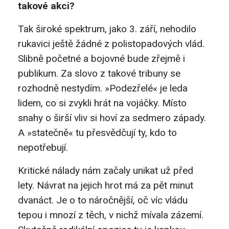
takové akci?
Tak široké spektrum, jako 3. září, nehodilo
rukavici ještě žádné z polistopadových vlád.
Slibně početné a bojovné bude zřejmě i
publikum. Za slovo z takové tribuny se
rozhodně nestydím. »Podezřelé« je leda
lidem, co si zvykli hrát na vojáčky. Místo
snahy o širší vliv si hoví za sedmero západy.
A »statečně« tu přesvědčují ty, kdo to
nepotřebují.
Kritické nálady nám začaly unikat už před
lety. Návrat na jejich hrot má za pět minut
dvanáct. Je o to náročnější, oč víc vládu
tepou i mnozí z těch, v nichž mívala zázemí.