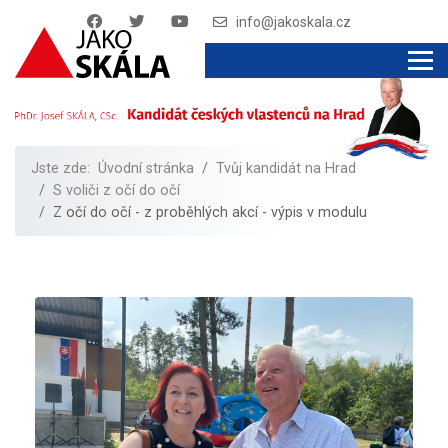
info@jakoskala.cz
Jste zde:
Úvodní stránka
Tvůj kandidát na Hrad
S voliči z očí do očí
Z očí do očí - z proběhlých akcí - výpis v modulu