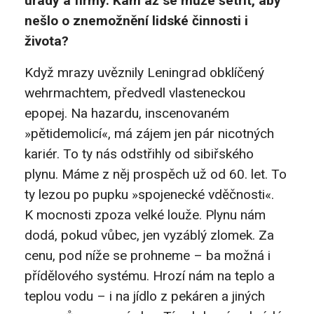
úřady a firmy. Kam až se může šetřit, aby
nešlo o znemožnění lidské činnosti i
života?
Když mrazy uvěznily Leningrad obklíčený
wehrmachtem, předvedl vlasteneckou
epopej. Na hazardu, inscenovaném
»pětidemolicí«, má zájem jen pár nicotných
kariér. To ty nás odstřihly od sibiřského
plynu. Máme z něj prospěch už od 60. let. To
ty lezou po pupku »spojenecké vděčnosti«.
K mocnosti zpoza velké louže. Plynu nám
dodá, pokud vůbec, jen vyzáblý zlomek. Za
cenu, pod níže se prohneme – ba možná i
přídělového systému. Hrozí nám na teplo a
teplou vodu – i na jídlo z pekáren a jiných