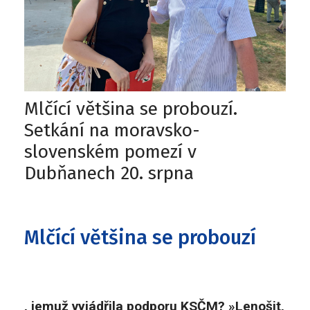
Mlčící většina se probouzí.
Setkání na moravsko-
slovenském pomezí v
Dubňanech 20. srpna
Mlčící většina se probouzí
, jemuž vyjádřila podporu KSČM? »Lenošit,