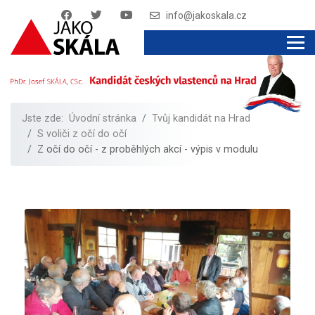
info@jakoskala.cz
Jste zde:
Úvodní stránka
Tvůj kandidát na Hrad
S voliči z očí do očí
Z očí do očí - z proběhlých akcí - výpis v modulu