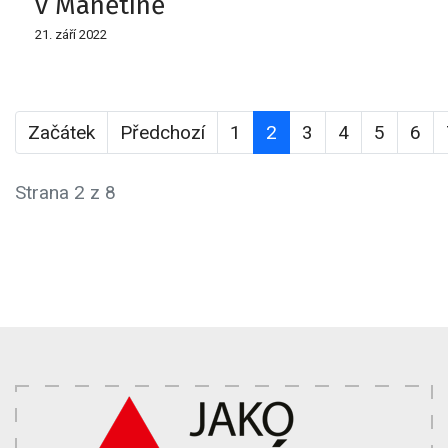
v Manětíně
21. září 2022
Začátek
Předchozí
1
2
3
4
5
6
Strana 2 z 8