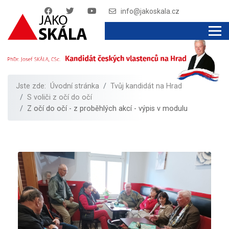
info@jakoskala.cz
Jste zde:
Úvodní stránka
Tvůj kandidát na Hrad
S voliči z očí do očí
Z očí do očí - z proběhlých akcí - výpis v modulu