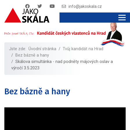
info@jakoskala.cz
Jste zde:
Úvodní stránka
Tvůj kandidát na Hrad
Bez bázně a hany
Skálova simultánka - nad podněty májových oslav a
výročí 3.5.2023
Bez bázně a hany