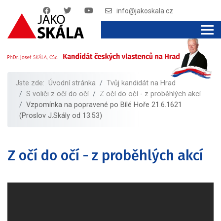
info@jakoskala.cz
Jste zde:
Úvodní stránka
Tvůj kandidát na Hrad
S voliči z očí do očí
Z očí do očí - z proběhlých akcí
Vzpomínka na popravené po Bílé Hoře 21.6.1621
(Proslov J.Skály od 13.53)
Z očí do očí - z proběhlých akcí