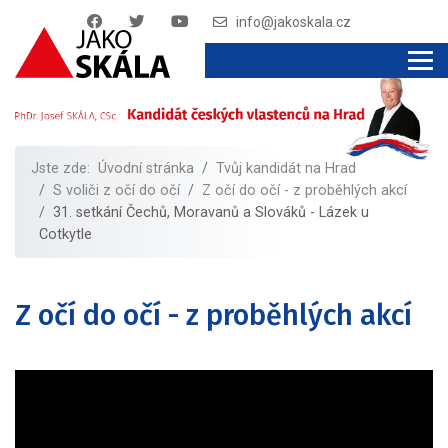
info@jakoskala.cz
Jste zde:
Úvodní stránka
Tvůj kandidát na Hrad
S voliči z očí do očí
Z očí do očí - z proběhlých akcí
31. setkání Čechů, Moravanů a Slováků - Lázek u
Cotkytle
Z očí do očí - z proběhlých akcí