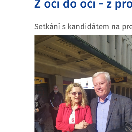
Z očí do očí - z p
Setkání s kandidátem na pre