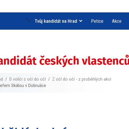
">
Tvůj kandidát na Hrad
Petice
Akce
ad
S voliči z očí do očí
Z očí do očí - z proběhlých akcí
sefem Skálou v Dobrušce