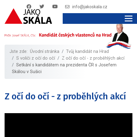
info@jakoskala.cz
Jste zde:
Úvodní stránka
Tvůj kandidát na Hrad
S voliči z očí do očí
Z očí do očí - z proběhlých akcí
Setkání s kandidátem na prezidenta ČR s Josefem
Skálou v Sušici
Z očí do očí - z proběhlých akcí