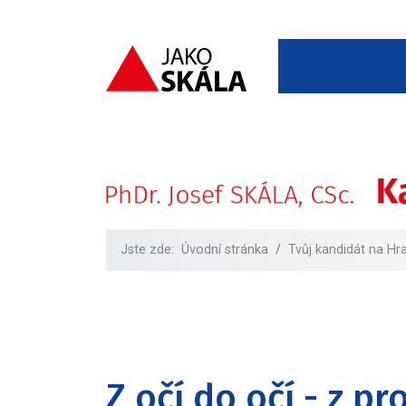
Jste zde:
Úvodní stránka
Tvůj kandidát na Hr
Z očí do očí - z p