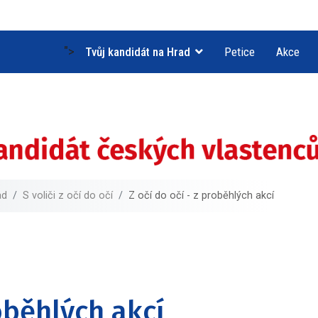
">
Tvůj kandidát na Hrad
Petice
Akce
ad
S voliči z očí do očí
Z očí do očí - z proběhlých akcí
roběhlých akcí